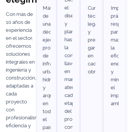
el
Más
Cumplimiento
Impleme
Con más de
diseño
de
técnico,
prácticas
10 años de
y
una
legal
responsa
experiencia
planeación
década
y
para
en el sector,
hasta
ejecutando
presupuestario
maximiza
ofrecemos
la
proyectos
garantizado
la
soluciones
construcción
de
en
eficiencia
integrales en
llave
infraestructura
cada
energéti
ingeniería y
en
urbana,
obra.
y
construcción,
mano,
hidráulicos
minimizar
adaptadas a
atendemos
y
el
cada
cada
arquitectónicos
impacto
proyecto
etapa
en
ambiental
con
del
todo
profesionalismo,
proyecto
el
eficiencia y
con
país.