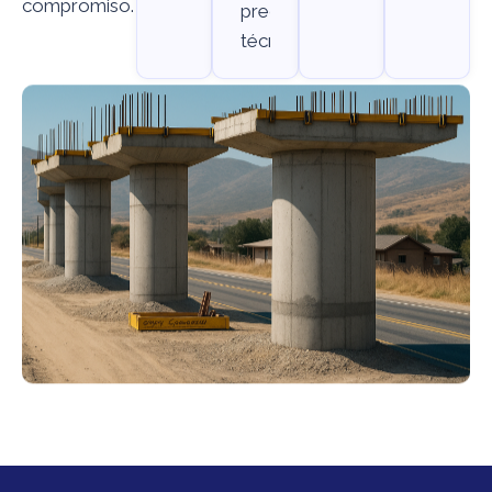
compromiso.
precisión
técnica.