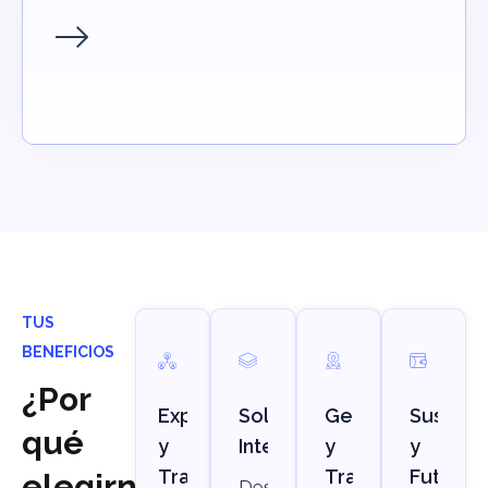
TUS
BENEFICIOS
¿Por
Experiencia
Soluciones
Gestión
Sustent
qué
y
Integrales
y
y
Trayectoria
Transparencia
Futuro
elegirnos?
Desde