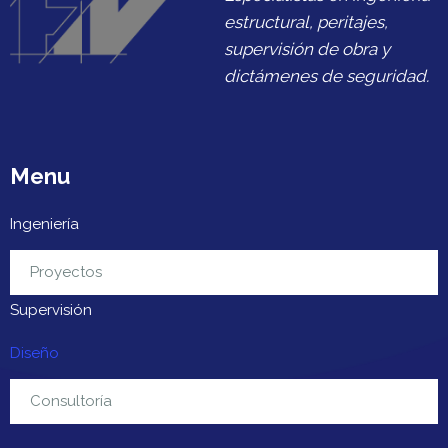
estructural, peritajes,
supervisión de obra y
dictámenes de seguridad.
Menu
Ingeniería
Urbanización
Proyectos
Supervisión
Diseño
Contacto
Consultoría