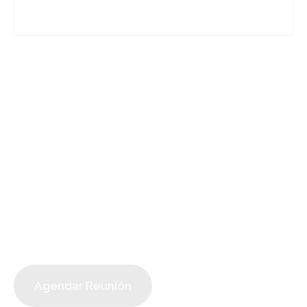
I
m
p
u
l
s
a
t
u
P
r
o
y
e
c
t
o
c
o
n
I
n
g
e
n
i
e
r
í
a
d
e
C
a
l
i
d
a
d
¡Contáctanos hoy y da el primer paso hacia tu
próximo proyecto!
Agendar Reunión